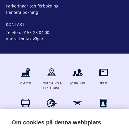
Parkeringar och förbokning
Hantera bokning
KONTAKT
Telefon:
0155-28 04 00
Andra kontaktvägar
OM OSS
UTVECKLING &
JOBBA HÄR
PRESS
ETABLERING
ANNONSERA
FÖR
DRÖNARE
KONTAKT
FLYGBOLAG
Om cookies på denna webbplats