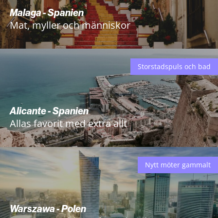
Malaga - Spanien
Mat, myller och människor
Storstadspuls och bad
Alicante - Spanien
Allas favorit med extra allt
Nytt möter gammalt
Warszawa - Polen