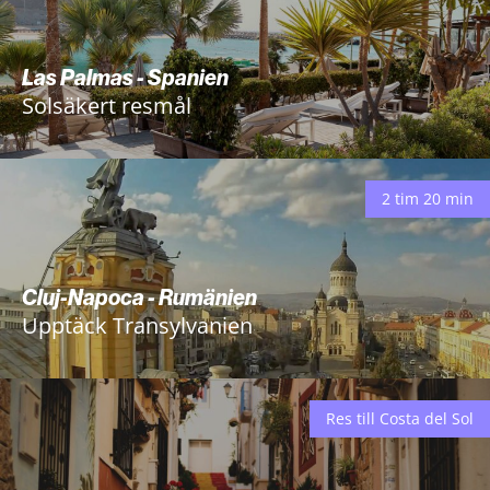
Las Palmas - Spanien
Solsäkert resmål
2 tim 20 min
Cluj-Napoca - Rumänien
Upptäck Transylvanien
Res till Costa del Sol