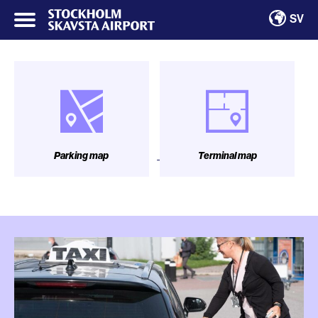
SV
Parking map
Terminal map