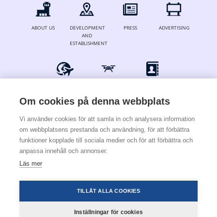
ABOUT US
DEVELOPMENT
PRESS
ADVERTISING
AND
ESTABLISHMENT
FOR AIRLINES
DRONES
CONTACT
& OPERATORS
Om cookies på denna webbplats
Vi använder cookies för att samla in och analysera information
om webbplatsens prestanda och användning, för att förbättra
© 2024 Stockholm Skavsta Airport
funktioner kopplade till sociala medier och för att förbättra och
anpassa innehåll och annonser.
Terms & conditions
Cookies & privacy policy
Läs mer
×
För att installera den här
webbapplikationen i telefonen trycker du på
TILLÅT ALLA COOKIES
nedan och sedan Lägg till sida till.
Inställningar för cookies