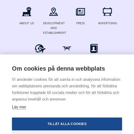
ABOUT US
DEVELOPMENT
PRESS
ADVERTISING
AND
ESTABLISHMENT
FOR AIRLINES
DRONES
CONTACT
& OPERATORS
Om cookies på denna webbplats
Vi använder cookies för att samla in och analysera information
om webbplatsens prestanda och användning, för att förbättra
© 2024 Stockholm Skavsta Airport
funktioner kopplade till sociala medier och för att förbättra och
anpassa innehåll och annonser.
Terms & conditions
Cookies & privacy policy
Läs mer
×
För att installera den här
webbapplikationen i telefonen trycker du på
TILLÅT ALLA COOKIES
nedan och sedan Lägg till sida till.