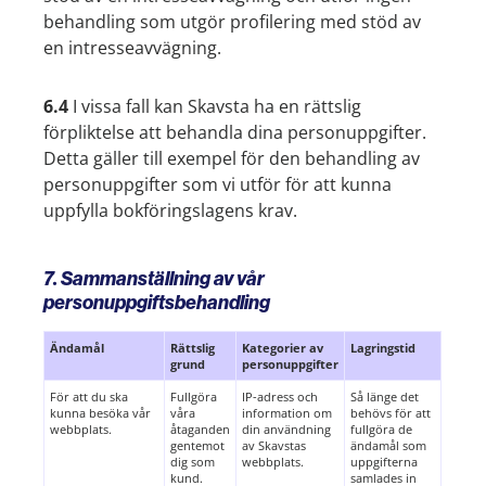
behandling som utgör profilering med stöd av
en intresseavvägning.
6.4
I vissa fall kan Skavsta ha en rättslig
förpliktelse att behandla dina personuppgifter.
Detta gäller till exempel för den behandling av
personuppgifter som vi utför för att kunna
uppfylla bokföringslagens krav.
7. Sammanställning av vår
personuppgiftsbehandling
Ändamål
Rättslig
Kategorier av
Lagringstid
grund
personuppgifter
För att du ska
Fullgöra
IP-adress och
Så länge det
kunna besöka vår
våra
information om
behövs för att
webbplats.
åtaganden
din användning
fullgöra de
gentemot
av Skavstas
ändamål som
dig som
webbplats.
uppgifterna
kund.
samlades in