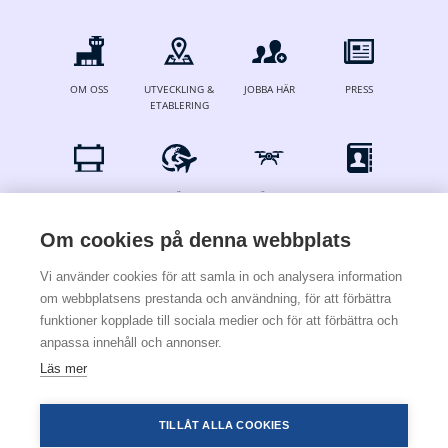
OM OSS
UTVECKLING &
JOBBA HÄR
PRESS
ETABLERING
ANNONSERA
FÖR
DRÖNARE
KONTAKT
FLYGBOLAG
Om cookies på denna webbplats
Vi använder cookies för att samla in och analysera information
om webbplatsens prestanda och användning, för att förbättra
© 2024 Stockholm Skavsta Airport
funktioner kopplade till sociala medier och för att förbättra och
anpassa innehåll och annonser.
Integritetspolicy
Villkor och regler
Cookie- och sekretesspolicy
Läs mer
×
För att installera den här
webbapplikationen i telefonen trycker du på
nedan och sedan Lägg till sida till.
TILLÅT ALLA COOKIES