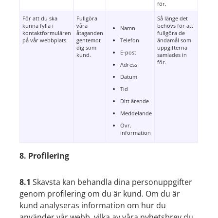
för.
För att du ska
Fullgöra
Så länge det
kunna fylla i
våra
behövs för att
Namn
kontaktformulären
åtaganden
fullgöra de
på vår webbplats.
gentemot
Telefon
ändamål som
dig som
uppgifterna
E-post
kund.
samlades in
för.
Adress
Datum
Tid
Ditt ärende
Meddelande
Övr.
information
8. Profilering
8.1
Skavsta kan behandla dina personuppgifter
genom profilering om du är kund. Om du är
kund analyseras information om hur du
använder vår webb, vilka av våra nyhetsbrev du