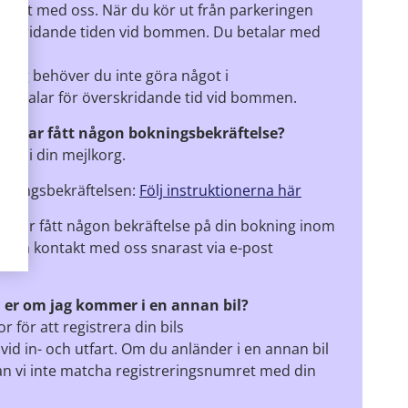
ntakt med oss. När du kör ut från parkeringen
verskridande tiden vid bommen. Du betalar med
ring behöver du inte göra något i
 betalar för överskridande tid vid bommen.
nte har fått någon bokningsbekräftelse?
ost i din mejlkorg.
okningsbekräftelsen:
Följ instruktionerna här
e har fått någon bekräftelse på din bokning inom
att ta kontakt med oss snarast via e-post
 er om jag kommer i en annan bil?
 för att registrera din bils
id in- och utfart. Om du anländer i en annan bil
n vi inte matcha registreringsnumret med din