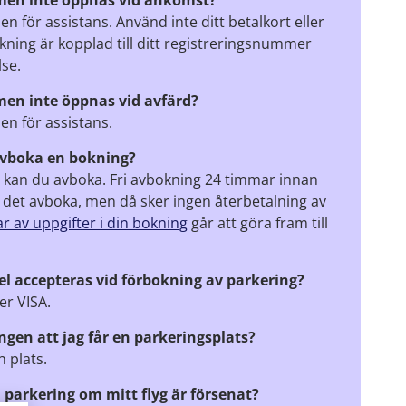
men inte öppnas vid ankomst?
n för assistans. Använd inte ditt betalkort eller
kning är kopplad till ditt registreringsnummer
se.
en inte öppnas vid avfärd?
en för assistans.
 avboka en bokning?
ar kan du avboka. Fri avbokning 24 timmar innan
 det avboka, men då sker ingen återbetalning av
r av uppgifter i din bokning
går att göra fram till
l accepteras vid förbokning av parkering?
er VISA.
gen att jag får en parkeringsplats?
n plats.
parkering om mitt flyg är försenat?