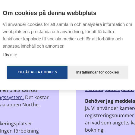
Du behöver inte ta ko
fordonets vindruta för
betalar du för den ö
Om cookies på denna webbplats
ndling är godkända. Om
kreditkort.
 måste en kopia
Vi använder cookies för att samla in och analysera information om
Har du förbokat parke
le av Stockholm Skavsta
webbplatsens prestanda och användning, för att förbättra
bokningssystemet. Du
len. Inga egna kopior
funktioner kopplade till sociala medier och för att förbättra och
Vad gör jag om jag i
anpassa innehåll och annonser.
Kontrollera din skräpp
Läs mer
ervice för passagerare
Om du inte har fått b
Inställningar för cookies
TILLÅT ALLA COOKIES
Om du fortfarande int
24 timmar, ber vi dig 
shuset (P2), av
skavsta@parkifly.com
å en plats kan du
ngssystem.
Det kostar
Behöver jag meddela
 via appen Northe.
Ja. Vi använder kameror
registreringsnummer v
än vad som angetts ka
keringsplatser
bokning.
 Ingen förbokning