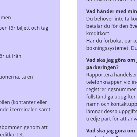
Vad händer med min 
ommen.
Du behöver inte ta ko
betalar du för den ö
pen för biljett och tag
kreditkort.
Har du förbokat parke
bokningssystemet. Du
r ut från
Vad ska jag göra om 
parkeringen?
Rapportera händelsen
ationerna, ta en
telefonknappen vid in
registreringsnummer p
fullständiga uppgifte
ilen (kontanter eller
namn och kontaktuppgif
ande i terminalen samt
lämnar dessa uppgifter
tredje part för att a
artsbommen genom att
Vad ska jag göra om m
editkortet.