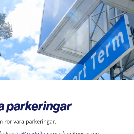
a parkeringar
m rör våra parkeringar.
på
skavsta@parkifly.com
så hjälper vi dig.