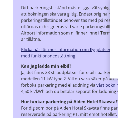
Ditt parkeringstillstånd måste ligga väl synligt i 
att bokningen ska vara giltig. Endast originalha
parkeringstillståndet behöver tas med på resan
utfärdas och signeras vid varje parkeringstillfäl
Airport Information som ni finner inne i Termina
är tillåtna.
Klicka här för mer information om flygplatsens s
med funktionsnedstättning.
Kan jag ladda min elbil?
Ja, det finns 28 st laddplatser för elbil i parkering
modellen 11 kW type 2. Vill du vara säker på att f
förboka parkering med elladdning via
vårt bokni
4,50 kr/kWh och du betalar separat för laddning
Hur funkar parkering på Aiden Hotel Skavsta?
För dig som bor på Aiden Hotel Skavsta finns par
reserverade på parkering P1, mitt emot hotellet.