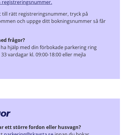
 registreringsnummer.
till rätt registreringsnummer, tryck på
bommen och uppge ditt bokningsnummer så får
ed frågor?
ll ha hjälp med din förbokade parkering ring
33 vardagar kl. 09:00-18:00 eller mejla
gor
ar ett större fordon eller husvagn?
st
parkering@skavsta.se
innan du bokar.