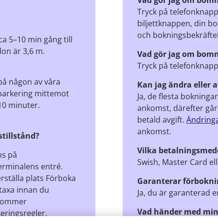
Vad gör jag om bom
Tryck på telefonknappe
biljettknappen, din bo
och bokningsbekräftel
a 5–10 min gång till
don är 3,6 m.
Vad gör jag om bomm
Tryck på telefonknapp
på någon av våra
Kan jag ändra eller
dsparkering mittemot
Ja, de flesta bokning
 10 minuter.
ankomst, därefter går
betald avgift.
Ändringa
ankomst.
tillstånd?
Vilka betalningsmede
ns på
Swish, Master Card ell
erminalens entré.
erställa plats Förboka
Garanterar förboknin
staxa innan du
Ja, du är garanterad e
 kommer
Vad händer med min 
eringsregler.