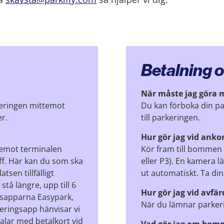
Betalning 
När måste jag göra 
rkeringen mittemot
Du kan förboka din pa
r.
till parkeringen.
Hur gör jag vid anko
ttemot terminalen
Kör fram till bommen 
ff. Här kan du som ska
eller P3). En kamera lä
sen tillfälligt
ut automatiskt. Ta di
stå längre, upp till 6
Hur gör jag vid avfä
gsapparna Easypark,
När du lämnar parke
keringsapp hänvisar vi
talar med betalkort vid