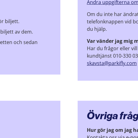
Ändra uppgifterna om
Om du inte har ändrat 
 biljett.
telefonknappen vid 
du hjälp.
biljett av dem.
Var vänder jag mig m
ljetten och sedan
Har du frågor eller vi
kundtjänst 010-330 03 
skavsta@parkifly.com
Övriga frå
Hur gör jag om jag h
Kontakta oss via e-po