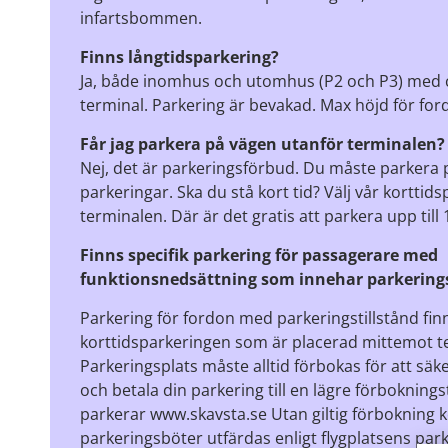
infartsbommen.
Finns långtidsparkering?
Ja, både inomhus och utomhus (P2 och P3) med c
terminal. Parkering är bevakad. Max höjd för for
Får jag parkera på vägen utanför terminalen?
Nej, det är parkeringsförbud. Du måste parkera 
parkeringar. Ska du stå kort tid? Välj vår kortti
terminalen. Där är det gratis att parkera upp till
Finns specifik parkering för passagerare med
funktionsnedsättning som innehar parkerings
Parkering för fordon med parkeringstillstånd fin
korttidsparkeringen som är placerad mittemot t
Parkeringsplats måste alltid förbokas för att säk
och betala din parkering till en lägre förbokning
parkerar www.skavsta.se Utan giltig förbokning
parkeringsböter utfärdas enligt flygplatsens park