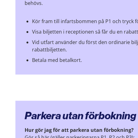
behövs.
Kör fram till infartsbommen på P1 och tryck för
Visa biljetten i receptionen så får du en rabatt
Vid utfart använder du först den ordinarie bi
rabattbiljetten.
Betala med betalkort.
Parkera utan förbokning
Hur gör jag för att parkera utan förbokning?
Gör så här (gäller parkeringarna P1, P2 och P3):