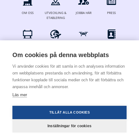
OM OSS
UTVECKLING &
JOBBA HÄR
PRESS
ETABLERING
ANNONSERA
FÖR
DRÖNARE
KONTAKT
FLYGBOLAG
Om cookies på denna webbplats
Vi använder cookies för att samla in och analysera information
om webbplatsens prestanda och användning, för att förbättra
© 2024 Stockholm Skavsta Airport
funktioner kopplade till sociala medier och för att förbättra och
anpassa innehåll och annonser.
Integritetspolicy
Villkor och regler
Cookie- och sekretesspolicy
Läs mer
×
För att installera den här
webbapplikationen i telefonen trycker du på
TILLÅT ALLA COOKIES
nedan och sedan Lägg till sida till.
Inställningar för cookies
Flyg
Parkering
Kartor
Mer